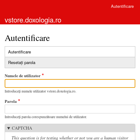
Mergi
Autentificare
Meniu
la
cont
vstore.doxologia.ro
conţinutul
utilizator
principal
Autentificare
Autentificare
(tab
Taburi
activ)
Resetați parola
primare
Numele de utilizator
Introduceţi numele utilizator vstore.doxologia.ro.
Parola
Introduceţi parola corespunzătoare numelui de utilizator.
CAPTCHA
This question is for testing whether or not you are a human visitor